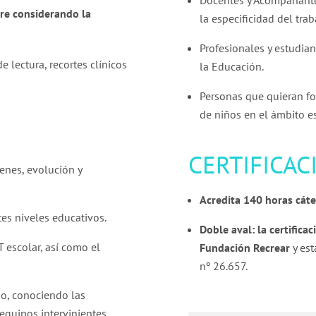
Docentes y Acompañante
pre considerando la
la especificidad del tra
Profesionales y estudiant
e lectura, recortes clínicos
la Educación.
Personas que quieran f
de niños en el ámbito e
CERTIFICAC
enes, evolución y
Acredita 140 horas cát
es niveles educativos.
Doble aval: la certificac
T escolar, así como el
Fundación Recrear
y es
nº 26.657.
io, conociendo las
equipos intervinientes.