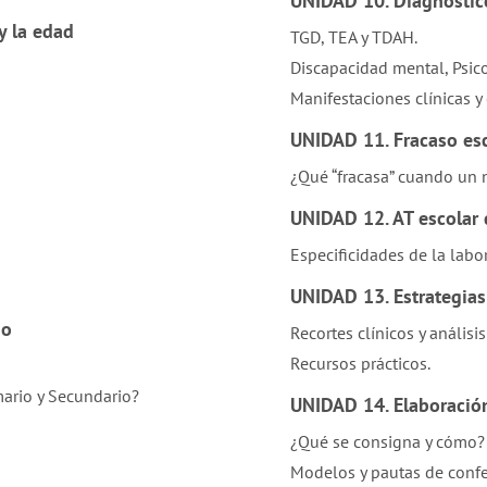
UNIDAD 10. Diagnóstic
y la edad
TGD, TEA y TDAH.
Discapacidad mental, Psico
Manifestaciones clínicas y 
UNIDAD 11. Fracaso es
¿Qué “fracasa” cuando un n
UNIDAD 12. AT escolar 
Especificidades de la labor
UNIDAD 13.
Estrategia
no
Recortes clínicos y análisi
Recursos prácticos.
mario y Secundario?
UNIDAD 14. Elaboració
¿Qué se consigna y cómo?
Modelos y pautas de confe