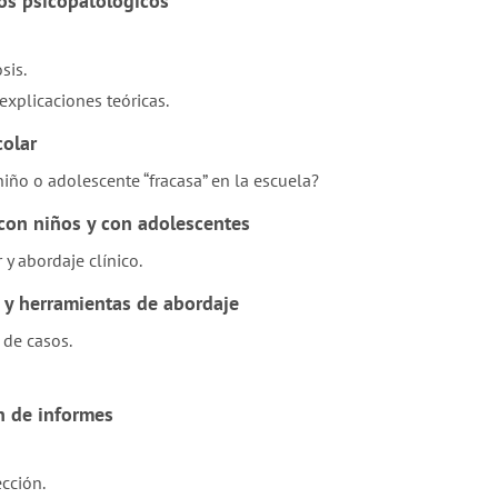
os psicopatológicos
sis.
explicaciones teóricas.
colar
iño o adolescente “fracasa” en la escuela?
con niños y con adolescentes
 y abordaje clínico.
s y herramientas de abordaje
s de casos.
n de informes
cción.