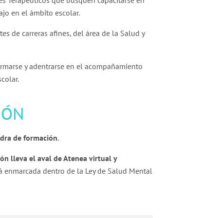
s Terapéuticos que busquen capacitarse en
bajo en el ámbito escolar.
es de carreras afines, del área de la Salud y
ormarse y adentrarse en el acompañamiento
scolar.
IÓN
edra de formación
.
ión lleva el aval de Atenea virtual y
tá enmarcada dentro de la Ley de Salud Mental